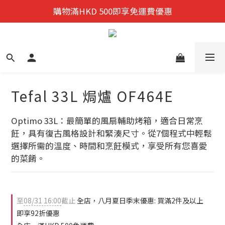
迎新禮遇:  新會員首次購物 尊享全單9折優惠!
購物滿HKD 500即享免運費優惠
迎新禮遇:  新會員首次購物 尊享全單9折優惠!
Tefal 33L 焗爐 OF464E
Optimo 33L：最簡單的風扇輔助烤箱，適合日常烹
飪，具有復古風格設計和緊湊尺寸。從7個程式中輕鬆
選擇所需的溫度、時間和烹飪模式，享受所有您喜愛
的菜餚。
至
08/31 16:00
截止
全店，八月夏日季末優惠: 買滿2件及以上
即享92折優惠