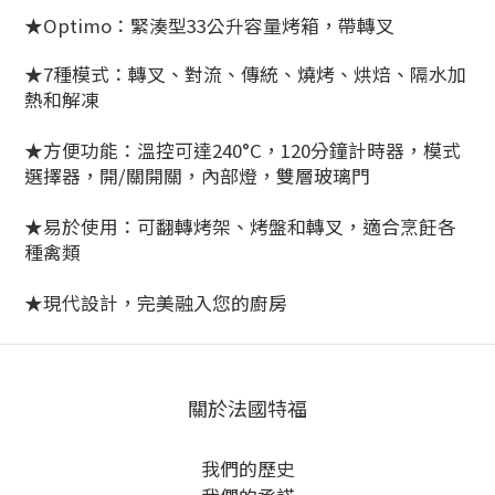
★Optimo：緊湊型33公升容量烤箱，帶轉叉
★7種模式：轉叉、對流、傳統、燒烤、烘焙、隔水加
熱和解凍
★方便功能：溫控可達240°C，120分鐘計時器，模式
選擇器，開/關開關，內部燈，雙層玻璃門
★易於使用：可翻轉烤架、烤盤和轉叉，適合烹飪各
種禽類
★現代設計，完美融入您的廚房
關於法國特福
我們的歷史