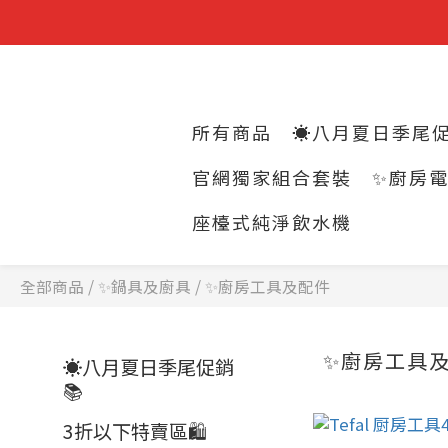
所有商品
☀️八月夏日季尾促
官網獨家組合套裝
✨廚房
座檯式純淨飲水機
全部商品
/
✨鍋具及廚具
/
✨廚房工具及配件
✨廚房工具
☀️八月夏日季尾促銷
📚
3折以下特賣區🛍️