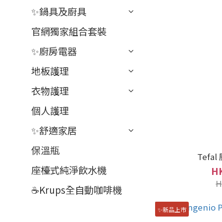
✨鍋具及廚具
官網獨家組合套裝
✨廚房電器
地板護理
衣物護理
個人護理
✨舒適家居
保溫瓶
Tefa
座檯式純淨飲水機
HK
H
☕Krups全自動咖啡機
✨新品上市