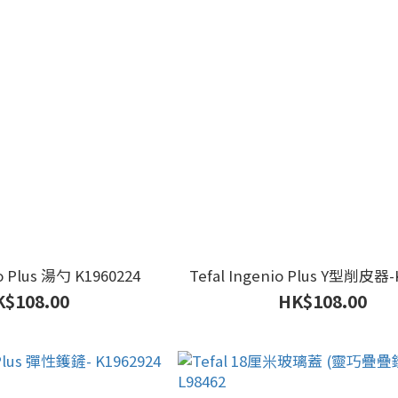
io Plus 湯勺 K1960224
Tefal Ingenio Plus Y型削皮器-K
$108.00
HK$108.00