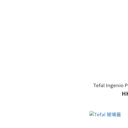
Tefal Ingenio
HK