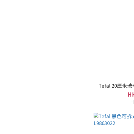
Tefal 20厘米
HK
H