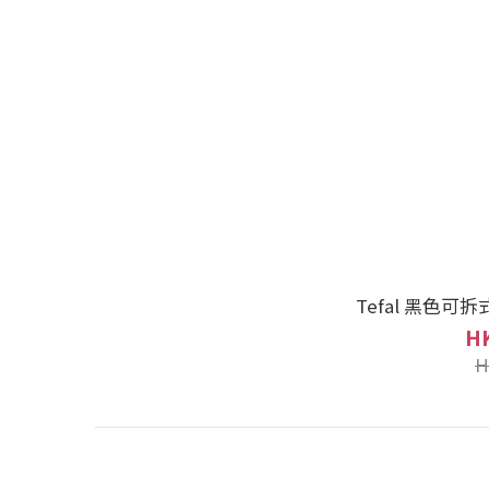
Tefal 黑色可
HK
H