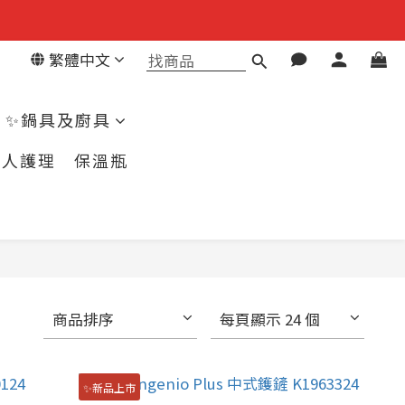
繁體中文
✨鍋具及廚具
個人護理
保溫瓶
商品排序
每頁顯示 24 個
✨新品上市