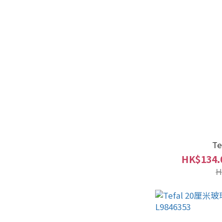
T
HK$134.
H