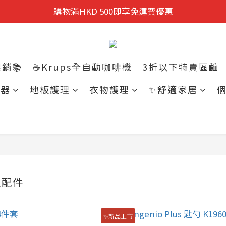
迎新禮遇:  新會員首次購物 尊享全單9折優惠!
購物滿HKD 500即享免運費優惠
迎新禮遇:  新會員首次購物 尊享全單9折優惠!
銷📚
☕Krups全自動咖啡機
3折以下特賣區🛍️
電器
地板護理
衣物護理
✨舒適家居
及配件
✨新品上市