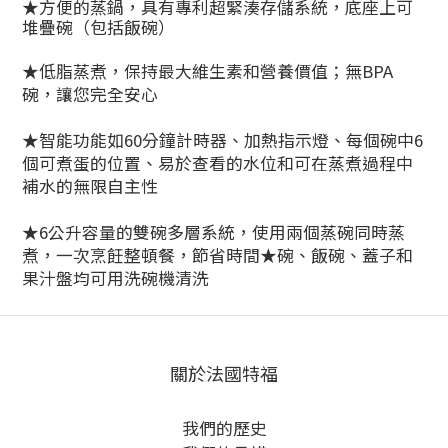
★方便的蒸鍋，具有專利超緊湊存儲系統，底座上可
堆疊碗（包括飯碗）
★低脂蒸煮，保持最大維生素和營養價值；無BPA
碗，讓您完全安心
★智能功能如60分鐘計時器、加熱指示燈、每個碗中6
個可煮蛋的位置、易於查看的水位和可在蒸煮過程中
補水的無限自主性
★6公升容量的雙碗多層系統，使用兩個蒸碗同時蒸
煮，一次烹飪整頓餐，節省時間★碗、飯碗、蓋子和
果汁盤均可用洗碗機清洗
關於法國特福
我們的歷史