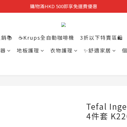
迎新禮遇:  新會員首次購物 尊享全單9折優惠!
購物滿HKD 500即享免運費優惠
迎新禮遇:  新會員首次購物 尊享全單9折優惠!
銷📚
☕Krups全自動咖啡機
3折以下特賣區🛍️
電器
地板護理
衣物護理
✨舒適家居
Tefal I
4件套 K22