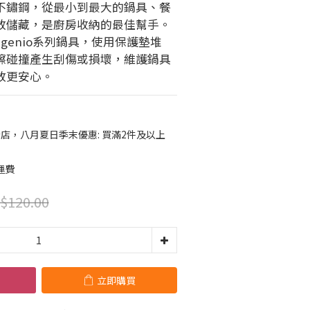
不鏽鋼，從最小到最大的鍋具、餐
放儲藏，是廚房收納的最佳幫手。
Ingenio系列鍋具，使用保護墊堆
擦碰撞產生刮傷或損壞，維護鍋具
放更安心。
店，八月夏日季末優惠: 買滿2件及以上
運費
$120.00
立即購買