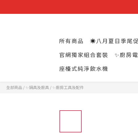
所有商品
☀️八月夏日季尾促
官網獨家組合套裝
✨廚房
座檯式純淨飲水機
全部商品
/
✨鍋具及廚具
/
✨廚房工具及配件