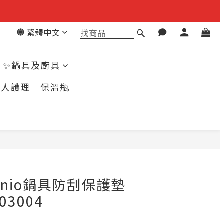
繁體中文
✨鍋具及廚具
個人護理
保溫瓶
立即購買
ngenio鍋具防刮保護墊
03004