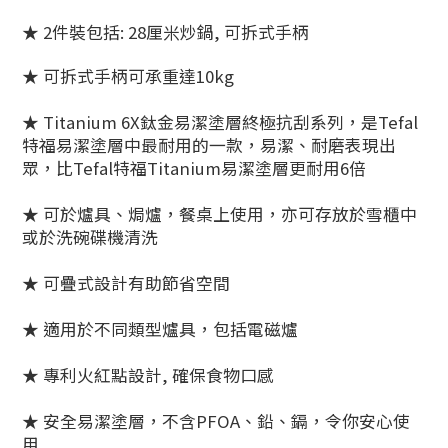
★ 2件裝包括: 28厘米炒鍋, 可拆式手柄
★ 可拆式手柄可承重達10kg
★ Titanium 6X鈦金易潔塗層終極抗刮系列，是Tefal
特福易潔塗層中最耐用的一款，易潔、耐磨表現出
眾，比Tefal特福Titanium易潔塗層更耐用6倍
★ 可於爐具、焗爐，餐桌上使用，亦可存放於雪櫃中
或於洗碗碟機清洗
★ 可疊式設計有助節省空間
★ 適用於不同類型爐具，包括電磁爐
★ 專利火紅點設計, 確保食物口感
★ 安全易潔塗層，不含PFOA、鉛、鎘，令你安心使
用