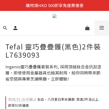
迎新禮遇:  新會員首次購物 尊享全單9折優惠!
購物滿HKD 500即享免運費優惠
迎新禮遇:  新會員首次購物 尊享全單9折優惠!
Tefal 靈巧疊疊鑊(黑色)2件裝
L7639093
Ingenio靈巧疊疊鑊套裝系列, 採用頂級鈦合金抗刮塗
層，即使使用金屬器具也極其耐用，給你同時帶來節
省空間與專業烹調樂趣，立即體驗!
至
08/31 16:00
截止
全店，八月夏日季末優惠: 買滿2件及以上
即享92折優惠