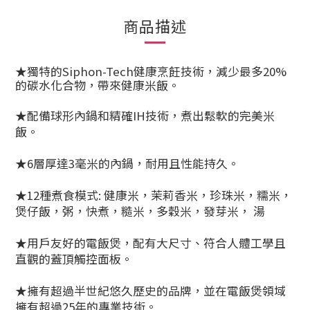
商品描述
★獨特的Siphon-Tech健康烹飪技術，減少最多20%
的碳水化合物，帶來健康米飯。
★配備球形內鍋和精確IH技術，煮出鬆軟的完美米
飯。
★6層厚達3毫米的內鍋，耐用且性能持久。
★12種煮食模式: 健康米，茉莉香米，珍珠米，糯米，
煲仔飯，粥，快煮，糙米，多穀米，發芽米， 湯
★用戶友好的電飯煲，配有大尺寸、符合人體工學且
直觀的蓋頂觸控面板。
★擁有超過半世紀悠久歷史的品牌，並在電飯煲領域
擁有超過25年的專業技術。