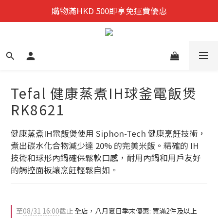
迎新禮遇:  新會員首次購物 尊享全單9折優惠!
購物滿HKD 500即享免運費優惠
迎新禮遇:  新會員首次購物 尊享全單9折優惠!
Tefal 健康蒸煮IH球釜電飯煲
RK8621
健康蒸煮IH電飯煲使用 Siphon-Tech 健康烹飪技術，
煮出碳水化合物減少達 20% 的完美米飯。精確的 IH 
技術和球形內鍋確保鬆軟口感，耐用內鍋和用戶友好
的觸控面板讓烹飪輕鬆自如。
至
08/31 16:00
截止
全店，八月夏日季末優惠: 買滿2件及以上