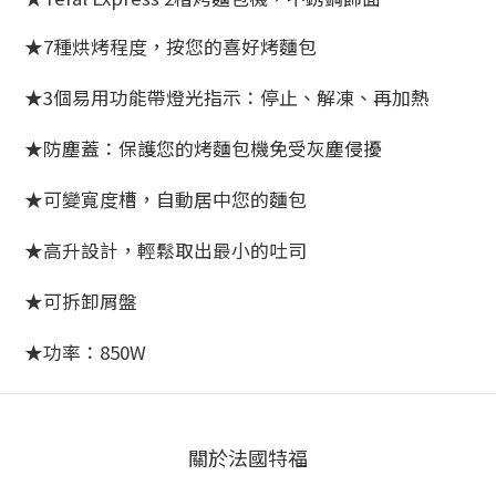
★7種烘烤程度，按您的喜好烤麵包
★3個易用功能帶燈光指示：停止、解凍、再加熱
★防塵蓋：保護您的烤麵包機免受灰塵侵擾
★可變寬度槽，自動居中您的麵包
★高升設計，輕鬆取出最小的吐司
★可拆卸屑盤
★功率：850W
關於法國特福