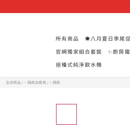
所有商品
☀️八月夏日季尾促
官網獨家組合套裝
✨廚房
座檯式純淨飲水機
全部商品
/
✨鍋具及廚具
/
✨鍋具