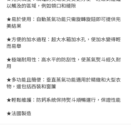
以觸及的區域，例如領口和縫隙
★易於使用：自動蒸氣功能只需旋轉旋鈕即可提供完
美結果
★方便的加水過程：超大水箱加水孔，使加水變得輕
而易舉
★極端耐用性：高水平的防刮性，使蒸氣熨斗經久耐
用
★多功能且簡便：垂直蒸氣功能適用於精緻和大型衣
物，還包括西裝和窗簾
★輕鬆維護：防鈣系統保持熨斗順暢運行，保證性能
★法國製造