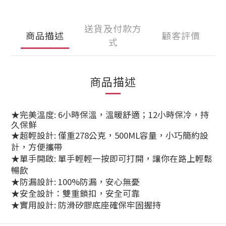
送貨及付款方
商品描述
顧客評價
式
商品描述
★完美溫度: 6小時保溫，溫暖舒適；12小時保冷，持
久保鮮
★超輕設計: 僅重278公克，500ML容量，小巧簡約設
計，方便攜帶
★單手開啟: 單手輕輕一按即可打開，讓你在路上輕鬆
暢飲
★防漏設計: 100%防漏，安心無憂
★安全設計：雙重鎖扣，安全可靠
★實用設計: 防滑矽膠底座確保牢固握持