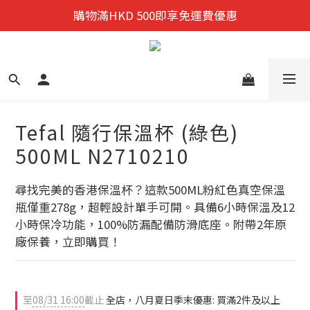
迎新禮遇:  新會員首次購物 尊享全單9折優惠!
購物滿HKD 500即享免運費優惠
迎新禮遇:  新會員首次購物 尊享全單9折優惠!
Tefal 隨行保溫杯 (綠色)
500ML N2710210
尋找完美的香港保溫杯？這款500ML粉紅色真空保溫
瓶僅重278g，超輕設計單手可開。具備6小時保溫及12
小時保冷功能，100%防漏配備防滑底座。附帶2年原
廠保養，立即購買！
至
08/31 16:00
截止
全店，八月夏日季末優惠: 買滿2件及以上