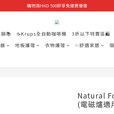
迎新禮遇:  新會員首次購物 尊享全單9折優惠!
購物滿HKD 500即享免運費優惠
迎新禮遇:  新會員首次購物 尊享全單9折優惠!
銷📚
☕Krups全自動咖啡機
3折以下特賣區🛍️
電器
地板護理
衣物護理
✨舒適家居
Natural
(電磁爐適用)