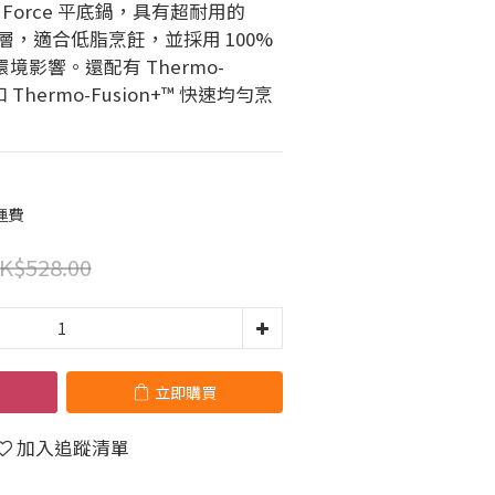
ral Force 平底鍋，具有超耐用的 
防黏塗層，適合低脂烹飪，並採用 100% 
境影響。還配有 Thermo-
和 Thermo-Fusion+™ 快速均勻烹
運費
K$528.00
立即購買
加入追蹤清單