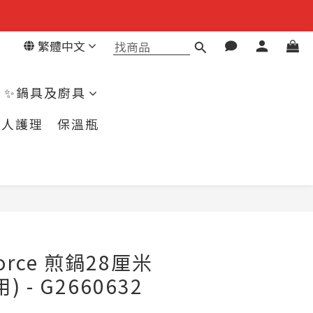
繁體中文
✨鍋具及廚具
個人護理
保溫瓶
立即購買
 Force 煎鍋28厘米
 - G2660632