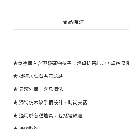
商品描述
★鈦塗層內含頂級礦物粒子：超卓抗磨能力，卓越易
★ 獨特大理石雪花紋路
★ 易潔外層，容易清洗
★ 獨特仿木紋手柄設計，時尚美觀
★ 適用於各種爐具，包括電磁爐
★
法國製造