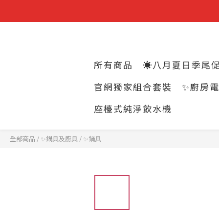
所有商品
☀️八月夏日季尾促
官網獨家組合套裝
✨廚房
座檯式純淨飲水機
全部商品
/
✨鍋具及廚具
/
✨鍋具