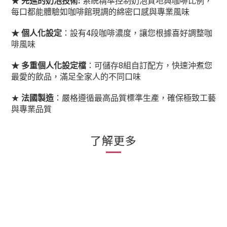
:
★
先進的奶泡技術
系統精準控制奶泡質地與咖啡比例，
每口都能體驗如咖啡館現調的綿密口感與專業風味
4
★
個人化設定
：設有
段咖啡濃度，讓您根據喜好調整咖
啡風味
8
★
多重個人化設定檔
：可儲存
組自訂配方，快速沖煮您
最愛的飲品，滿足全家人的不同口味
★
法國製造
：嚴格遵循最高品質標準生產，確保極致工藝
與專業品質
了解更多