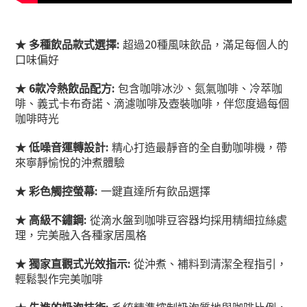
:
20
★
多種飲品款式選擇
超過
種風味飲品，滿足每個人的
口味偏好
6
:
★
款冷熱飲品配方
包含咖啡冰沙、氮氣咖啡、冷萃咖
啡、義式卡布奇諾、滴濾咖啡及壺裝咖啡，伴您度過每個
咖啡時光
:
★
低噪音運轉設計
精心打造最靜音的全自動咖啡機，帶
來寧靜愉悅的沖煮體驗
:
★
彩色觸控螢幕
一鍵直達所有飲品選擇
:
★
高級不鏽鋼
從滴水盤到咖啡豆容器均採用精細拉絲處
理，完美融入各種家居風格
:
★
獨家直觀式光效指示
從沖煮、補料到清潔全程指引，
輕鬆製作完美咖啡