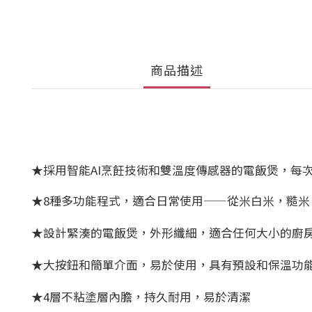
商品描述
★採用智能AI烹飪技術和雙溫度傳感器的電飯煲，每
★8種多功能程式，適合日常使用——從米白米，糙米
★設計緊湊的電飯煲，外形纖細，適合任何大小的廚
★大按鈕和簡單介面，易於使用，具有預設和保溫功
★4層不粘塗層內膽，持久耐用，易於清潔