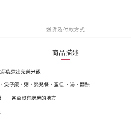
送貨及付款方式
商品描述
次都能煮出完美米飯
，煲仔飯，粥，嬰兒餐，蛋糕 、湯、翻熱
房——甚至沒有廚房的地方
能