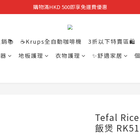
迎新禮遇:  新會員首次購物 尊享全單9折優惠!
購物滿HKD 500即享免運費優惠
迎新禮遇:  新會員首次購物 尊享全單9折優惠!
銷📚
☕Krups全自動咖啡機
3折以下特賣區🛍️
電器
地板護理
衣物護理
✨舒適家居
Tefal Ri
飯煲 RK51