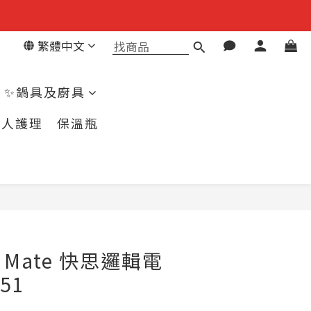
繁體中文
✨鍋具及廚具
個人護理
保溫瓶
立即購買
ce Mate 快思邏輯電
51