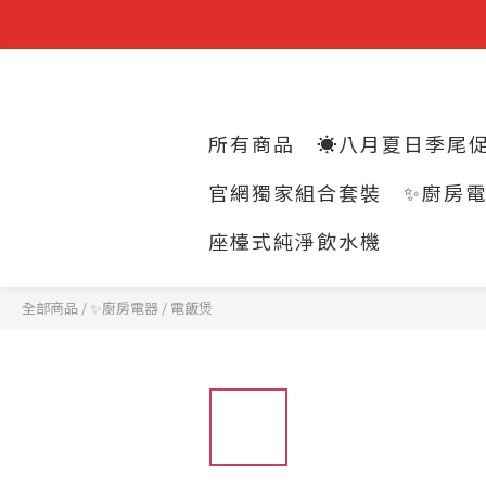
所有商品
☀️八月夏日季尾促
官網獨家組合套裝
✨廚房
座檯式純淨飲水機
全部商品
/
✨廚房電器
/
電飯煲