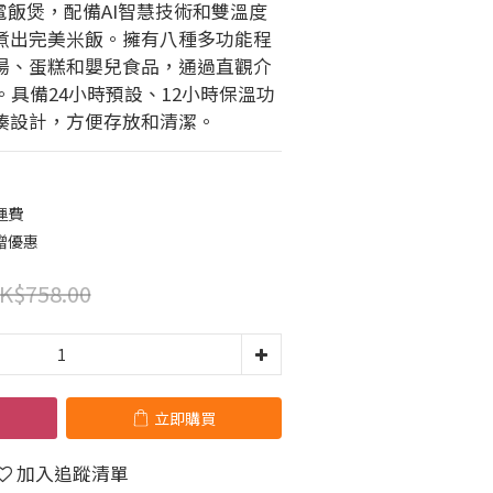
是智能電飯煲，配備AI智慧技術和雙溫度
煮出完美米飯。擁有八種多功能程
湯、蛋糕和嬰兒食品，通過直觀介
。具備24小時預設、12小時保溫功
湊設計，方便存放和清潔。
運費
贈優惠
K$758.00
立即購買
加入追蹤清單