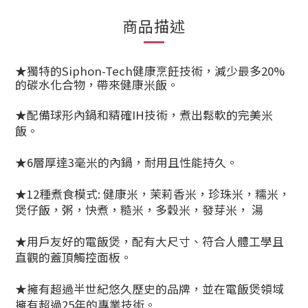
商品描述
★獨特的Siphon-Tech健康烹飪技術，減少最多20%
的碳水化合物，帶來健康米飯。
★配備球形內鍋和精確IH技術，煮出鬆軟的完美米
飯。
★6層厚達3毫米的內鍋，耐用且性能持久。
★12種煮食模式: 健康米，茉莉香米，珍珠米，糯米，
煲仔飯，粥，快煮，糙米，多穀米，發芽米， 湯
★用戶友好的電飯煲，配有大尺寸、符合人體工學且
直觀的蓋頂觸控面板。
★擁有超過半世紀悠久歷史的品牌，並在電飯煲領域
擁有超過25年的專業技術。