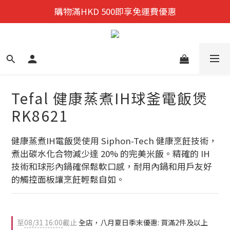
迎新禮遇:  新會員首次購物 尊享全單9折優惠!
購物滿HKD 500即享免運費優惠
迎新禮遇:  新會員首次購物 尊享全單9折優惠!
Tefal 健康蒸煮IH球釜電飯煲
RK8621
健康蒸煮IH電飯煲使用 Siphon-Tech 健康烹飪技術，
煮出碳水化合物減少達 20% 的完美米飯。精確的 IH 
技術和球形內鍋確保鬆軟口感，耐用內鍋和用戶友好
的觸控面板讓烹飪輕鬆自如。
至
08/31 16:00
截止
全店，八月夏日季末優惠: 買滿2件及以上