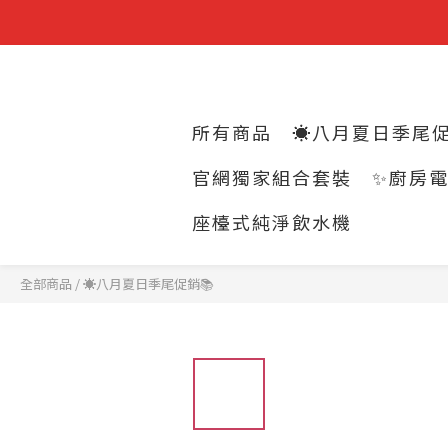
所有商品
☀️八月夏日季尾促
官網獨家組合套裝
✨廚房
座檯式純淨飲水機
全部商品
/
☀️八月夏日季尾促銷📚