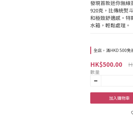
發現首款迷你無線蒸氣
920克，比傳統熨
和極致舒適感。特點
水箱，輕鬆處理。
全店，滿HKD 500免
H
HK$500.00
數量
加入購物車