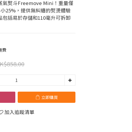
熨斗Freemove Mini！重量僅
斗小25%，提供無糾纏的熨燙體驗
包括易於存儲和110毫升可拆卸
運費
K$858.00
立即購買
加入追蹤清單