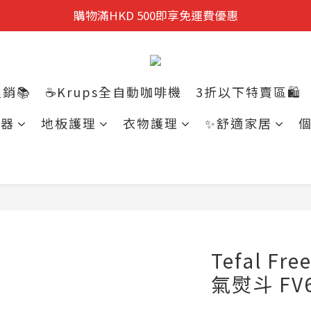
迎新禮遇:  新會員首次購物 尊享全單9折優惠!
購物滿HKD 500即享免運費優惠
迎新禮遇:  新會員首次購物 尊享全單9折優惠!
銷📚
☕Krups全自動咖啡機
3折以下特賣區🛍️
電器
地板護理
衣物護理
✨舒適家居
Tefal Fr
氣熨斗 FV6