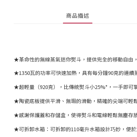
商品描述
★革命性的無線蒸氣迷你熨斗，提供完全的移動自由
★1350瓦的功率可快速加熱，具有每分鐘90克的連續
★超輕量（920克），比傳統熨斗小25%*，一手即可
★陶瓷底板提供平滑、無瑕的滑動，精確的尖端可輕
★感謝保護蓋和存儲盒，使得熨斗和電線輕鬆無塵存
★可拆卸水箱：可拆卸的110毫升水箱設計巧妙，便