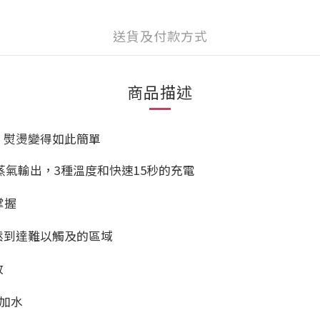
送貨及付款方式
商品描述
，熨燙變得如此簡單
蒸氣輸出，3種溫度和快速15秒的充電
掌握
鬆到達難以觸及的區域
放
於加水