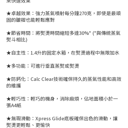
來快速效果
★卓越效果：強力蒸氣噴射每分鐘270克，即使是最頑
固的皺褶也能輕鬆應對
★節省時間：將熨燙時間縮短多達30%* (*與傳統蒸氣
熨斗相比)
★自主性：1.4升的固定水箱，在熨燙過程中無限加水
★多功能：可進行垂直蒸熨或熨燙
★防鈣化：Calc Clear技術確保持久的蒸氣性能和高效
的維護
★輕巧性：輕巧的機身，消除麻煩，佔地面積小於一
張A4紙
★無瑕滑動：Xpress Glide底板確保出色的滑動，讓
熨燙更輕鬆、更愉快