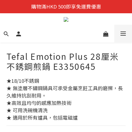
迎新禮遇:  新會員首次購物 尊享全單9折優惠!
購物滿HKD 500即享免運費優惠
迎新禮遇:  新會員首次購物 尊享全單9折優惠!
Tefal Emotion Plus 28厘米
不銹鋼煎鍋 E3350645
★18/10不銹鋼
★ 無塗層不鏽鋼鍋具可承受金屬烹飪工具的磨擦，長
久維持抗刮耐用。
★高效且均勻的感應加熱技術
★ 可用洗碗機清洗
★ 適用於所有爐具，包括電磁爐