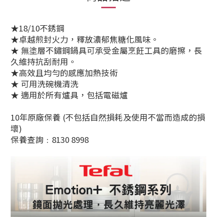
★18/10不銹鋼
★卓越煎封火力，釋放濃郁焦糖化風味。
★ 無塗層不鏽鋼鍋具可承受金屬烹飪工具的磨擦，長
久維持抗刮耐用。
★高效且均勻的感應加熱技術
★ 可用洗碗機清洗
★ 適用於所有爐具，包括電磁爐
10年原廠保養 (不包括自然損耗及使用不當而造成的損
壞)
保養查詢﹕8130 8998