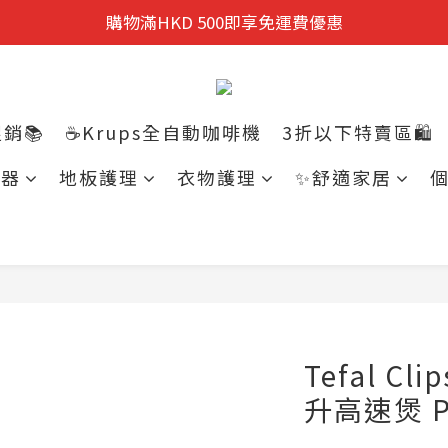
迎新禮遇:  新會員首次購物 尊享全單9折優惠!
購物滿HKD 500即享免運費優惠
迎新禮遇:  新會員首次購物 尊享全單9折優惠!
銷📚
☕Krups全自動咖啡機
3折以下特賣區🛍️
電器
地板護理
衣物護理
✨舒適家居
Tefal Cli
升高速煲 P