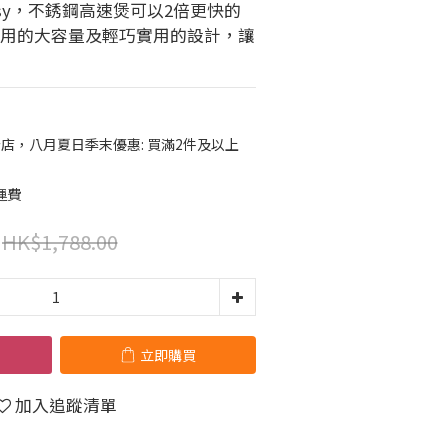
'® Easy，不銹鋼高速煲可以2倍更快的
適用的大容量及輕巧實用的設計，讓
店，八月夏日季末優惠: 買滿2件及以上
運費
HK$1,788.00
立即購買
加入追蹤清單