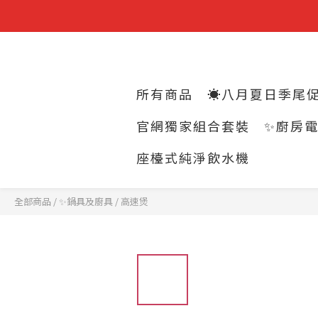
所有商品
☀️八月夏日季尾促
官網獨家組合套裝
✨廚房
座檯式純淨飲水機
全部商品
/
✨鍋具及廚具
/
高速煲