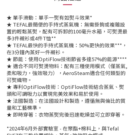
★ 單手滑動：單手一熨有如熨斗效果*
★ TEFAL最簡便的手持式蒸氣機：無需掛鉤或複雜設
置的輕鬆蒸熨，配有可拆卸的100毫升水箱，可熨燙最
多3件襯衫或4件T恤**
★ TEFAL最快的手持式蒸氣機：50%更快的效果***，
在3分鐘內蒸好一件襯衫。
★ 節能：使用OptiFlow技術節省多達57%的能源****
★ 適合不同可熨燙物料：配有三種使用模式（僅蒸氣,
柔和吸力，強效吸力），AeroSteam適合任何類型的
可熨織物。
★ 專利OptiFlow技術：OptiFlow技術結合蒸氣、熨
頭和可調吸力以實現完美效果和易於使用。
★ 法國製造：在法國設計和製造，遵循無與倫比的質
量和工藝標準。
★ 即時穿著：衣物蒸熨完後迅速乾燥並可立即穿著。
*2024年6月外部實驗室 - 在聚酯+棉料上，與Tefal