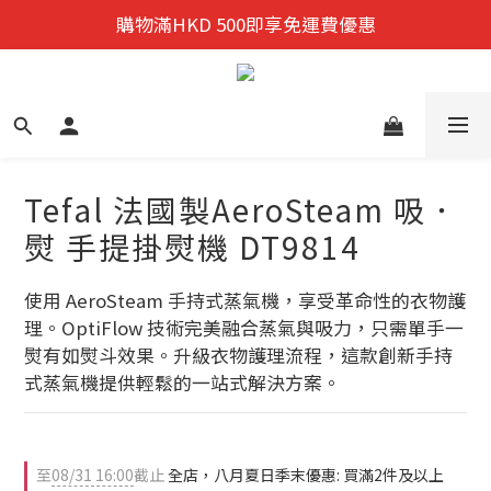
迎新禮遇:  新會員首次購物 尊享全單9折優惠!
購物滿HKD 500即享免運費優惠
八月夏日季末優惠: 買滿2件及以上即享92折優惠
迎新禮遇:  新會員首次購物 尊享全單9折優惠!
Tefal 法國製AeroSteam 吸．
熨 手提掛熨機 DT9814
使用 AeroSteam 手持式蒸氣機，享受革命性的衣物護
理。OptiFlow 技術完美融合蒸氣與吸力，只需單手一
熨有如熨斗效果。升級衣物護理流程，這款創新手持
式蒸氣機提供輕鬆的一站式解決方案。
至
08/31 16:00
截止
全店，八月夏日季末優惠: 買滿2件及以上