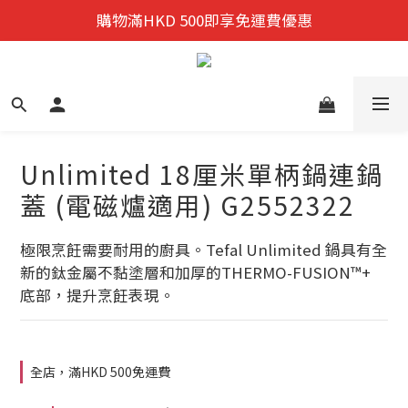
迎新禮遇:  新會員首次購物 尊享全單9折優惠!
購物滿HKD 500即享免運費優惠
迎新禮遇:  新會員首次購物 尊享全單9折優惠!
Unlimited 18厘米單柄鍋連鍋
蓋 (電磁爐適用) G2552322
極限烹飪需要耐用的廚具。Tefal Unlimited 鍋具有全
新的鈦金屬不黏塗層和加厚的THERMO-FUSION™+ 
底部，提升烹飪表現。
全店，滿HKD 500免運費